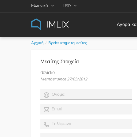
Ελληνικά
USD
Αγορά και
Αρχική
Βρείτε κτηματομεσίτες
Μεσίτης Στοιχεία
dovicko
Member since 27/03/2012