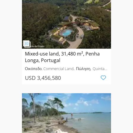
Mixed-use land, 31,480 m², Penha
Longa, Portugal
Οικόπεδο, Commercial Land
Πώληση
Quinta
da Ponte do Arco, Tapada do Saldanha, Penha
USD 3,456,580
Longa,