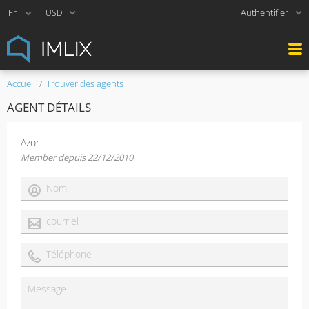
Authentifier
USD
Accueil
Trouver des agents
AGENT DÉTAILS
Azor
Member depuis 22/12/2010