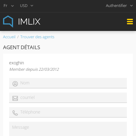
Authentifier
USD
Accueil
Trouver des agents
AGENT DÉTAILS
exoghin
Member depuis 22/03/2012