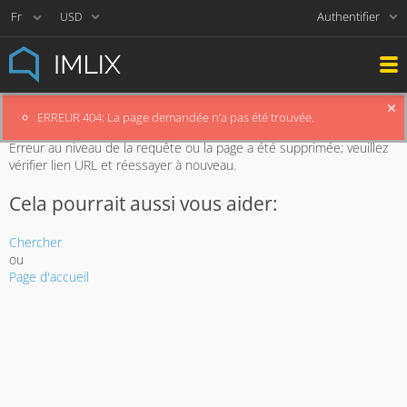
Authentifier
USD
ERREUR 404: La page demandée n’a pas été trouvée.
La page demandée est non existante.
Erreur au niveau de la requête ou la page a été supprimée; veuillez
vérifier lien URL et réessayer à nouveau.
Cela pourrait aussi vous aider:
Chercher
ou
Page d'accueil