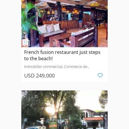
French fusion restaurant just steps
to the beach!
Immobilier commercial, Commerce de
détail
Vendre
Calle de BCR, Guanacaste, Costa
USD 249,000
Rica