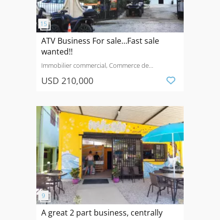
ATV Business For sale…Fast sale
wanted!!
Immobilier commercial, Commerce de
détail
Vendre
Tamarindo, Guanacaste
USD 210,000
A great 2 part business, centrally