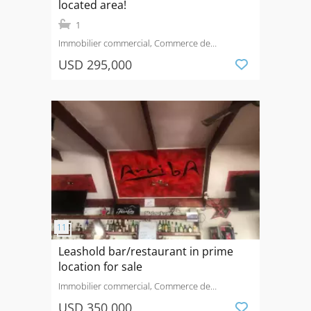
located area!
1
Immobilier commercial, Commerce de
détail
Vendre
Calle Intercultura, Samara
USD 295,000
Leashold bar/restaurant in prime
location for sale
Immobilier commercial, Commerce de
détail
Vendre
Main Street, Samara
USD 350,000