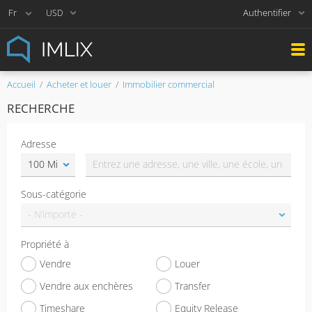
Authentifier
USD
Accueil
Acheter et louer
Immobilier commercial
RECHERCHE
Adresse
Sous-catégorie
Propriété à
Vendre
Louer
Vendre aux enchères
Transfer
Timeshare
Equity Release