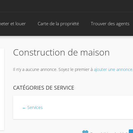
eter et louer
Carte de la propriété
Trouver des agents
Construction de maison
Il n’y a aucune annonce. Soyez le premier à
ajouter une annonce
CATÉGORIES DE SERVICE
← Services
🧡