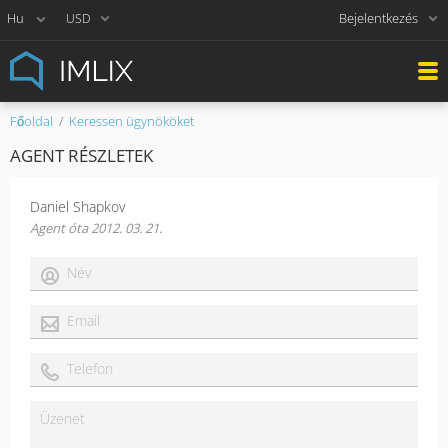
Bejelentkezés
USD
Főoldal
Keressen ügynököket
AGENT RÉSZLETEK
Daniel Shapkov
Agent óta 2012. 03. 21.