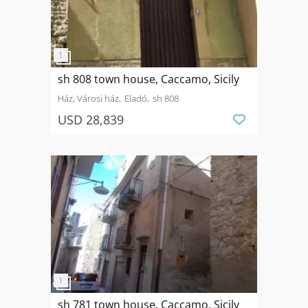
sh 808 town house, Caccamo, Sicily
Ház, Városi ház
Eladó
sh 808
USD 28,839
sh 781 town house, Caccamo, Sicily