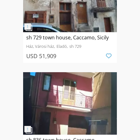
sh 729 town house, Caccamo, Sicily
Ház, Városi ház
Eladó
sh 729
USD 51,909
sh 836 town house, Caccamo