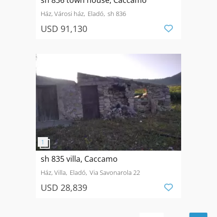
Ház, Városi ház
Eladó
sh 836
USD 91,130
sh 835 villa, Caccamo
Ház, Villa
Eladó
Via Savonarola 22
USD 28,839