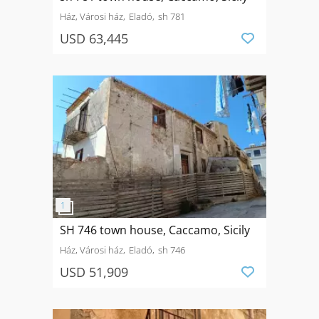
Ház, Városi ház
Eladó
sh 781
USD 63,445
SH 746 town house, Caccamo, Sicily
Ház, Városi ház
Eladó
sh 746
USD 51,909