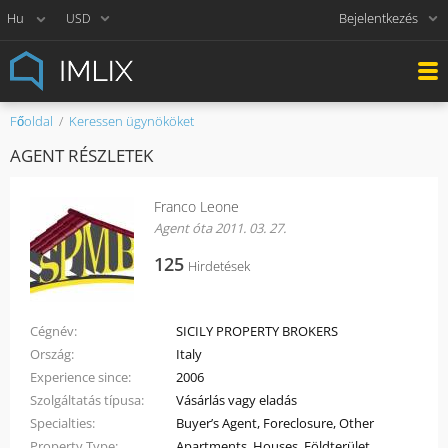
Bejelentkezés
USD
Főoldal
Keressen ügynököket
AGENT RÉSZLETEK
Franco Leone
Agent óta 2011. 03. 27.
125
Hirdetések
Cégnév
SICILY PROPERTY BROKERS
Ország
Italy
Experience since
2006
Szolgáltatás típusa
Vásárlás vagy eladás
Specialties
Buyer’s Agent, Foreclosure, Other
Property Type
Apartments, Houses, Földterület,