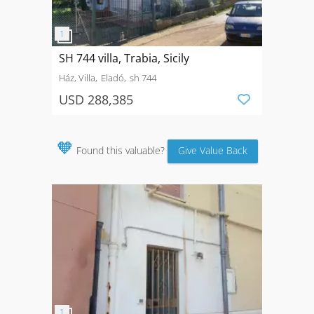
SH 744 villa, Trabia, Sicily
Ház, Villa
Eladó
sh 744
USD 288,385
🧡
Found this valuable?
Give Value Back