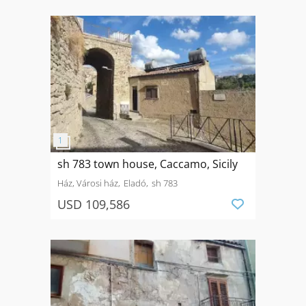
sh 783 town house, Caccamo, Sicily
Ház, Városi ház
Eladó
sh 783
USD 109,586