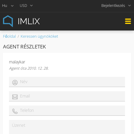
Bejelentkezés
USD
Főoldal
Keressen ügynököket
AGENT RÉSZLETEK
malaykar
Agent óta 2010. 12. 28.