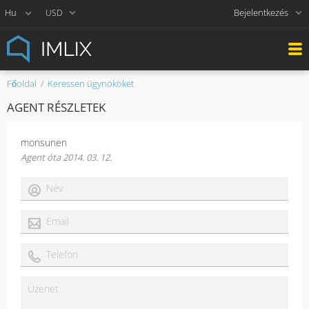
Bejelentkezés
USD
Főoldal
Keressen ügynököket
AGENT RÉSZLETEK
monsunen
Agent óta 2014. 03. 12.