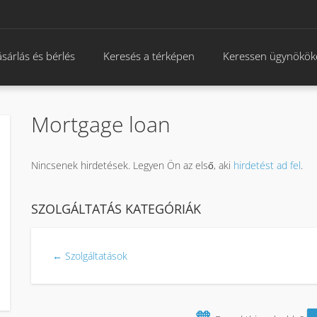
sárlás és bérlés
Keresés a térképen
Keressen ügynökök
Mortgage loan
Nincsenek hirdetések. Legyen Ön az első, aki
hirdetést ad fel
.
SZOLGÁLTATÁS KATEGÓRIÁK
← Szolgáltatások
🧡