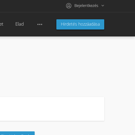
Bejelentkezés
et
Elad
Hirdetés hozzáadása