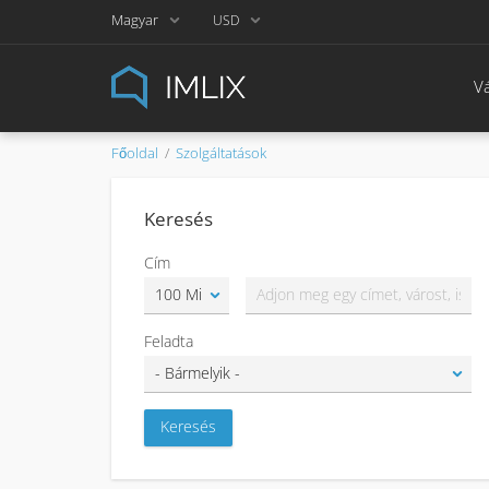
Magyar
USD
Vá
Főoldal
Szolgáltatások
Keresés
Cím
Feladta