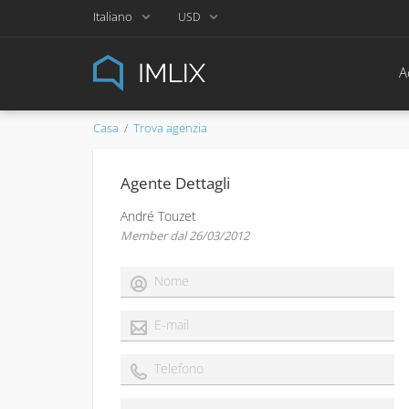
Italiano
USD
A
Casa
Trova agenzia
Agente Dettagli
André Touzet
Member dal 26/03/2012