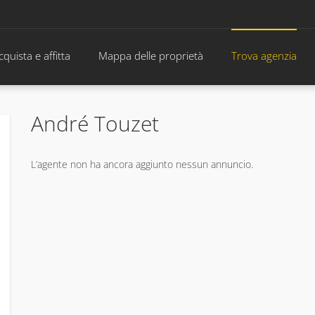
cquista e affitta
Mappa delle proprietà
Trova agenzia
André Touzet
L’agente non ha ancora aggiunto nessun annuncio.