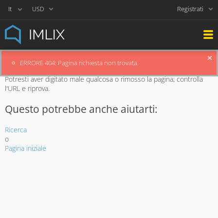
Registrati
USD
ERRORE 404: Pagina richiesta non trovata.
Siamo spiacenti ma la pagina che stai cercando non esiste.
Potresti aver digitato male qualcosa o rimosso la pagina; controlla
l'URL e riprova.
Questo potrebbe anche aiutarti:
Ricerca
o
Pagina iniziale