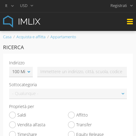
Registrati
USD
Casa
Acquista e affitta
Appartamento
RICERCA
Indirizzo
Sottocategoria
Proprietà per
Saldi
Affitto
Vendita all’asta
Transfer
Timeshare
Equity Release