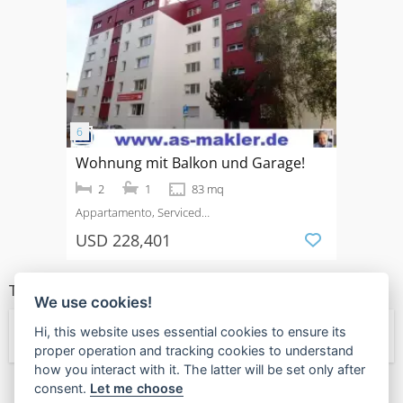
Wohnung mit Balkon und Garage!
2
1
83 mq
Appartamento, Serviced
Apartment
Saldi
Blötter Weg 59
USD 228,401
TIPI DI PROPRIETÀ
We use cookies!
Hi, this website uses essential cookies to ensure its
← Appartamento
proper operation and tracking cookies to understand
how you interact with it. The latter will be set only after
consent.
Let me choose