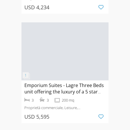
Hotel
Affitto
Phrom Phong
USD 4,234
Emporium Suites - Lagre Three Beds
unit offering the luxury of a 5 star
hotel in Phrongphong.
3
3
200 mq
Proprietà commerciale, Leisure,
Hotel
Affitto
Phrom Phong
USD 5,595