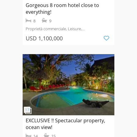
Gorgeous 8 room hotel close to
everything!
8
9
Proprietà commerciale, Leisure,
Hotel
Saldi
Calle por Cangrejal, Samara
USD 1,100,000
EXCLUSIVE !! Spectacular property,
ocean view!
14
15