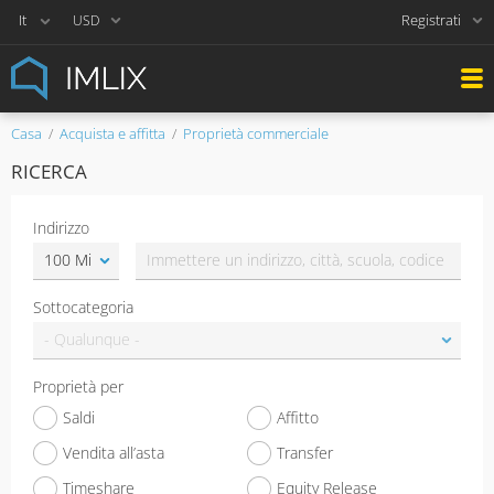
Registrati
USD
Casa
Acquista e affitta
Proprietà commerciale
RICERCA
Indirizzo
Sottocategoria
Proprietà per
Saldi
Affitto
Vendita all’asta
Transfer
Timeshare
Equity Release