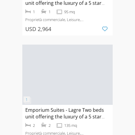
unit offering the luxury of a 5 star
hotel in Phrongphong.
1
1
95 mq
Proprietà commerciale, Leisure,
Hotel
Affitto
Phrom Phong
USD 2,964
Emporium Suites - Lagre Two beds
unit offering the luxury of a 5 star
hotel in Phrongphong.
2
2
135 mq
Proprietà commerciale, Leisure,