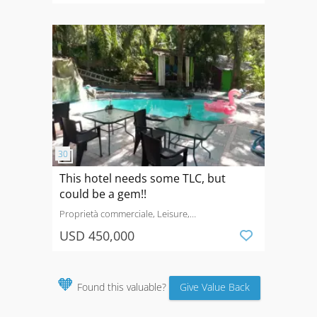
This hotel needs some TLC, but
could be a gem!!
Proprietà commerciale, Leisure,
Hotel
Saldi
Puerto Carrillo
USD 450,000
🧡
Found this valuable?
Give Value Back