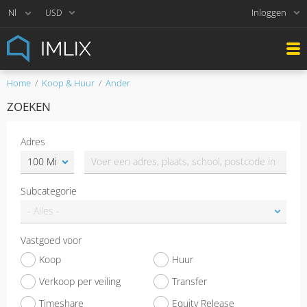
Inloggen
USD
Home
Koop & Huur
Ander
ZOEKEN
Adres
Subcategorie
Vastgoed voor
Koop
Huur
Verkoop per veiling
Transfer
Timeshare
Equity Release