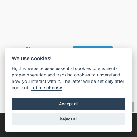
🧡
Found this valuable?
Give Value Back
We use cookies!
Hi, this website uses essential cookies to ensure its
proper operation and tracking cookies to understand
how you interact with it. The latter will be set only after
consent.
Let me choose
Accept all
Reject all
© 2026,
IMLIX Gayrimenkul Pazarı