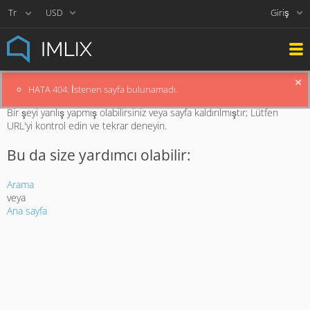
Giriş
USD
HATA 404: İstenen sayfa bulunamadı.
Üzgünüz, aradığınız sayfa yok.
Bir şeyi yanlış yapmış olabilirsiniz veya sayfa kaldırılmıştır; Lütfen
URL'yi kontrol edin ve tekrar deneyin.
Bu da size yardımcı olabilir:
Arama
veya
Ana sayfa