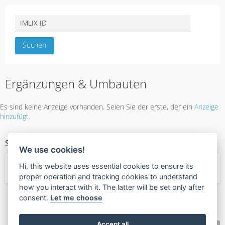
Ergänzungen & Umbauten
Es sind keine Anzeige vorhanden. Seien Sie der erste, der ein
Anzeige
hinzufügt
.
SERVICE KATEGORIEN
We use cookies!
Hi, this website uses essential cookies to ensure its
← Dienstleistungen
proper operation and tracking cookies to understand
how you interact with it. The latter will be set only after
consent.
Let me choose
🧡
Mehrwert?
Wertschätzung zurückgeben
Accept all