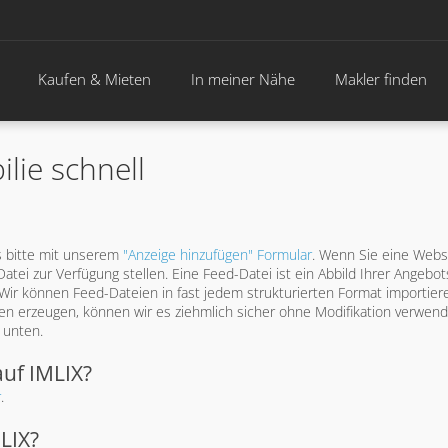
Kaufen & Mieten
In meiner Nähe
Makler finden
lie schnell
s bitte mit unserem
"Anzeige hinzufügen" Formular
. Wenn Sie eine Webs
tei zur Verfügung stellen. Eine Feed-Datei ist ein Abbild Ihrer Angebo
 Wir können Feed-Dateien in fast jedem strukturierten Format importier
en erzeugen, können wir es ziehmlich sicher ohne Modifikation verwen
 unten.
uf IMLIX?
r
.
LIX?