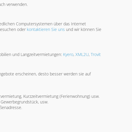
auch verwenden.
hiedlichen Computersystemen über das Internet
esuchen oder
kontaktieren Sie uns
und wir können Sie
mobilien und Langzeitvermietungen:
Kyero
,
XML2U
,
Trovit
ngebote erscheinen, desto besser werden sie auf
eitvermietung, Kurzzeitvermietung (Ferienwohnung) usw.
o, Gewerbegrundstück, usw.
aßenadresse.