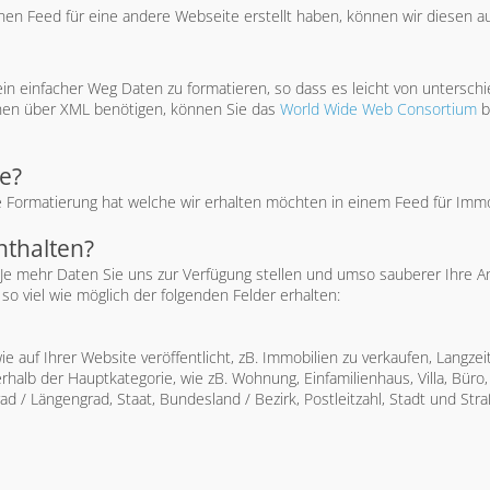
nen Feed für eine andere Webseite erstellt haben, können wir diesen 
ein einfacher Weg Daten zu formatieren, so dass es leicht von untersc
nen über XML benötigen, können Sie das
World Wide Web Consortium
b
e?
 die Formatierung hat welche wir erhalten möchten in einem Feed für Im
nthalten?
e mehr Daten Sie uns zur Verfügung stellen und umso sauberer Ihre A
o viel wie möglich der folgenden Felder erhalten:
e auf Ihrer Website veröffentlicht, zB. Immobilien zu verkaufen, Langz
rhalb der Hauptkategorie, wie zB. Wohnung, Einfamilienhaus, Villa, Bür
ad / Längengrad, Staat, Bundesland / Bezirk, Postleitzahl, Stadt und Str
e