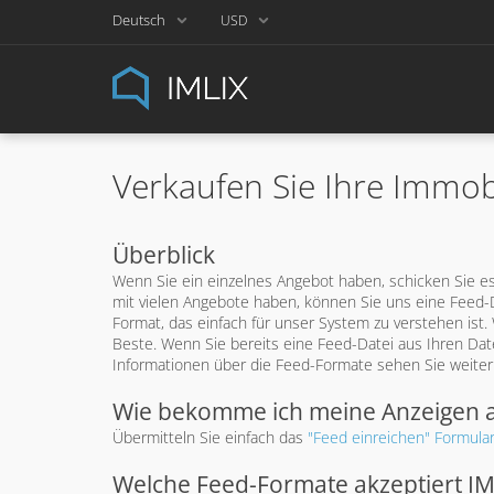
Deutsch
USD
Verkaufen Sie Ihre Immobi
Überblick
Wenn Sie ein einzelnes Angebot haben, schicken Sie e
mit vielen Angebote haben, können Sie uns eine Feed-Da
Format, das einfach für unser System zu verstehen ist.
Beste. Wenn Sie bereits eine Feed-Datei aus Ihren Dat
Informationen über die Feed-Formate sehen Sie weiter
Wie bekomme ich meine Anzeigen a
Übermitteln Sie einfach das
"Feed einreichen" Formula
Welche Feed-Formate akzeptiert IM