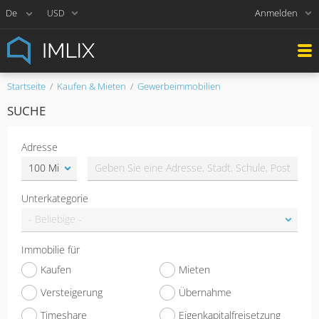
Anmelden
USD
Startseite
Kaufen & Mieten
Gewerbeimmobilien
SUCHE
Adresse
Unterkategorie
Immobilie für
Kaufen
Mieten
Versteigerung
Übernahme
Timeshare
Eigenkapitalfreisetzung