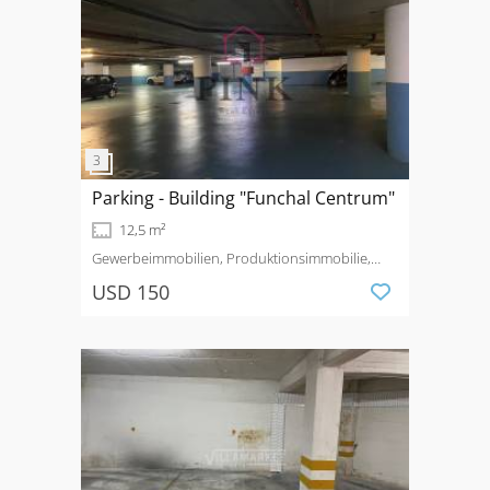
Parking - Building "Funchal Centrum"
12,5 m²
Gewerbeimmobilien, Produktionsimmobilie,
Garage
Mieten
Funchal (Sé)
USD 150