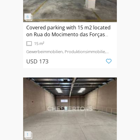
Covered parking with 15 m2 located
on Rua do Mocimento das Forças
Armadas in the epicenter of
15 m²
Albufeira
Gewerbeimmobilien, Produktionsimmobilie,
Garage
Mieten
Albufeira e Olhos de Água
USD 173