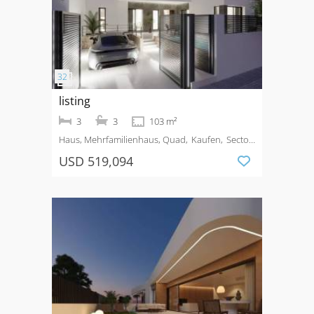
listing
3
3
103 m²
Haus, Mehrfamilienhaus, Quad
Kaufen
Sector
3
USD 519,094