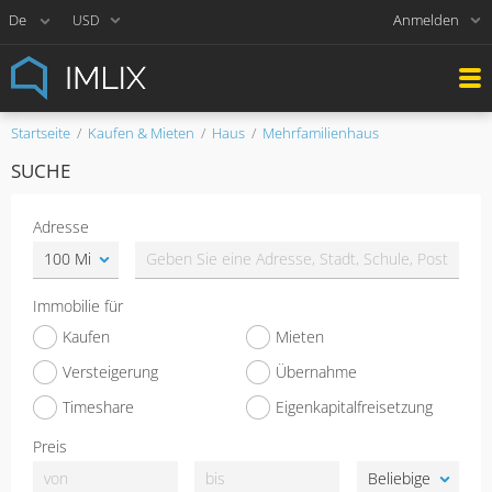
Anmelden
USD
Startseite
Kaufen & Mieten
Haus
Mehrfamilienhaus
SUCHE
Adresse
Immobilie für
Kaufen
Mieten
Versteigerung
Übernahme
Timeshare
Eigenkapitalfreisetzung
Preis