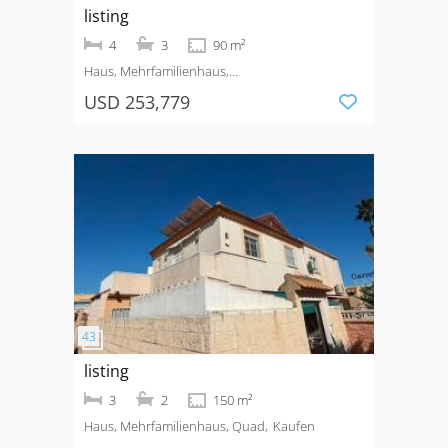
listing
4
3
90 m²
Haus, Mehrfamilienhaus,
Quad
Kaufen
Urbanización La Marina
USD 253,779
listing
3
2
150 m²
Haus, Mehrfamilienhaus, Quad
Kaufen