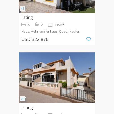
listing
6
2
136 m²
Haus, Mehrfamilienhaus, Quad
Kaufen
USD 322,876
listing