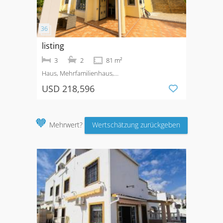
listing
3
2
81 m²
Haus, Mehrfamilienhaus,
Quad
Kaufen
Urbanización La Marina
USD 218,596
🧡
Mehrwert?
Wertschätzung zurückgeben