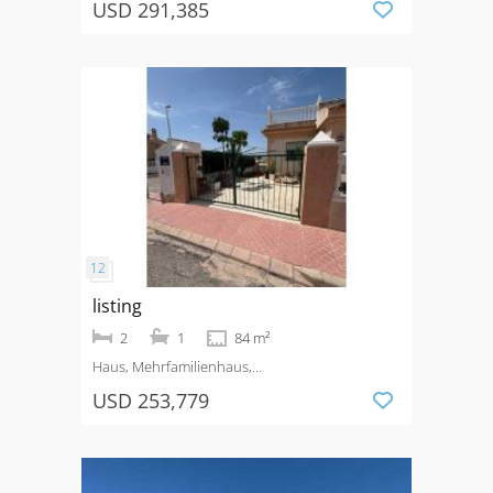
USD 291,385
listing
2
1
84 m²
Haus, Mehrfamilienhaus,
Quad
Kaufen
Rojales
USD 253,779