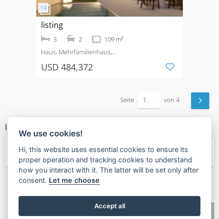
listing
3
2
109 m²
Haus, Mehrfamilienhaus,
Quad
Kaufen
Pueblo
USD 484,372
›
Seite
von 4
IMMOBILIEN TYPEN
We use cookies!
Hi, this website uses essential cookies to ensure its
← Mehrfamilienhaus
proper operation and tracking cookies to understand
how you interact with it. The latter will be set only after
consent.
Let me choose
🧡
Mehrwert?
Wertschätzung zurückgeben
Accept all