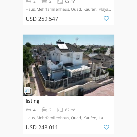
2
2
63 m²
Haus, Mehrfamilienhaus, Quad
Kaufen
Playa
Flamenca
USD 259,547
listing
4
2
82 m²
Haus, Mehrfamilienhaus, Quad
Kaufen
La
Marina
USD 248,011