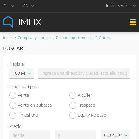
Iniciar sesión
USD
Inicio
Comprar y alquilar
Propiedad comercial
Oficina
BUSCAR
Habla a
Propiedad para
Venta
Alquiler
Venta en subasta
Traspaso
Timeshare
Equity Release
Precio