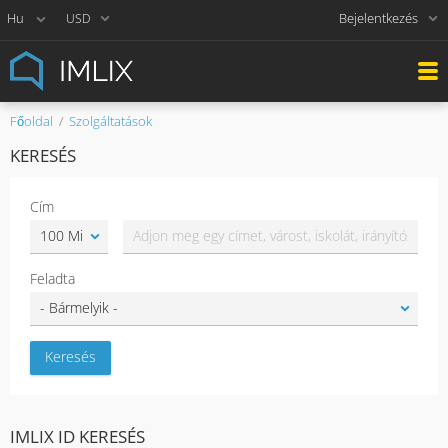
Bejelentkezés
USD
Főoldal
Szolgáltatások
KERESÉS
Cím
Feladta
IMLIX ID KERESÉS