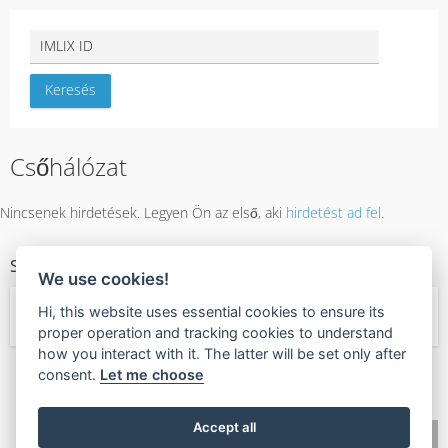
Csőhálózat
Nincsenek hirdetések. Legyen Ön az első, aki
hirdetést ad fel
.
SZOLGÁLTATÁS KATEGÓRIÁK
We use cookies!
Hi, this website uses essential cookies to ensure its
← Szolgáltatások
proper operation and tracking cookies to understand
how you interact with it. The latter will be set only after
consent.
Let me choose
🧡
Found this valuable?
Give Value Back
Accept all