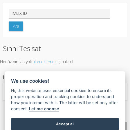
Sıhhi Tesisat
Henüz bir ilan yok.
ilan eklemek
için ilk ol.
HIZMET KATEGORILERI
We use cookies!
Hi, this website uses essential cookies to ensure its
← Hizmetler
proper operation and tracking cookies to understand
how you interact with it. The latter will be set only after
consent.
Let me choose
🧡
Found this valuable?
Give Value Back
Accept all