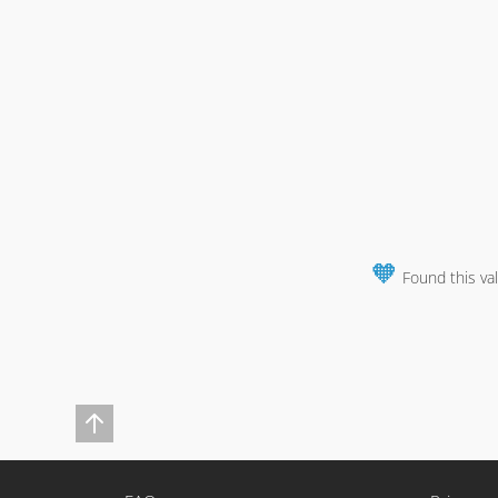
🧡
Found this va