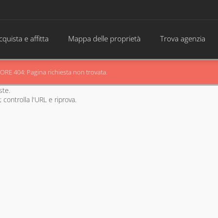
cquista e affitta
Mappa delle proprietà
Trova agenzia
ORE 404: Pagina richiesta non trovata.
ste.
 controlla l'URL e riprova.