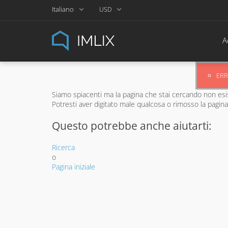
Italiano
USD
A
ERR
Siamo spiacenti ma la pagina che stai cercando non esi
Potresti aver digitato male qualcosa o rimosso la pagina;
Questo potrebbe anche aiutarti:
Ricerca
o
Pagina iniziale