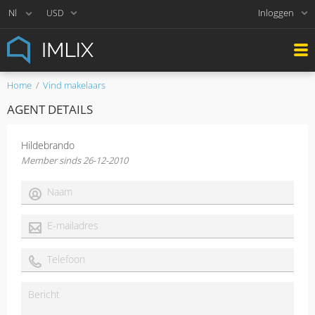
Inloggen
USD
Home
Vind makelaars
AGENT DETAILS
Hildebrando
Member sinds 26-12-2010