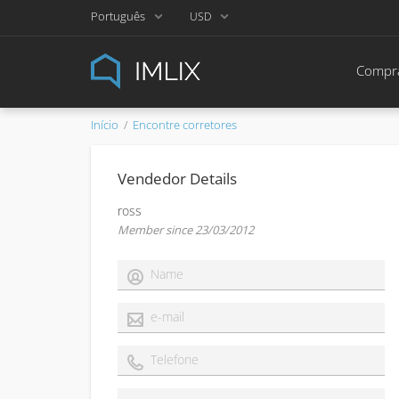
Português
USD
Compra
Início
Encontre corretores
Vendedor Details
ross
Member since 23/03/2012