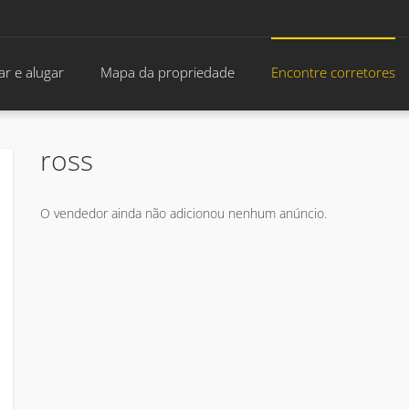
r e alugar
Mapa da propriedade
Encontre corretores
ross
O vendedor ainda não adicionou nenhum anúncio.