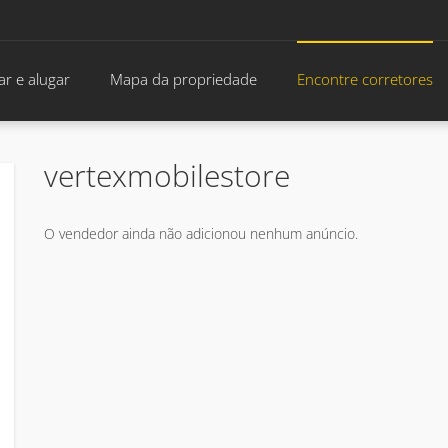
r e alugar
Mapa da propriedade
Encontre corretores
vertexmobilestore
O vendedor ainda não adicionou nenhum anúncio.