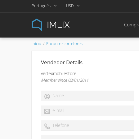
Português
USD
Compra
Início
Encontre corretores
Vendedor Details
vertexmobilestore
Member since 03/01/2011