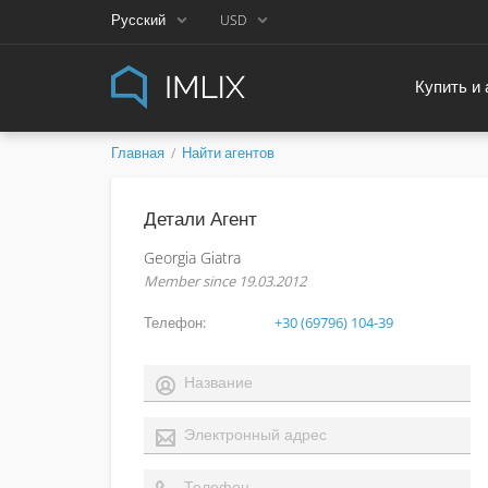
Русский
USD
Купить и
Главная
Найти агентов
Детали Агент
Georgia Giatra
Member since 19.03.2012
Телефон
+30 (69796) 104-39