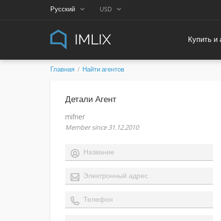
Русский
USD
Купить и
Главная
Найти агентов
Детали Агент
mifner
Member since 31.12.2010