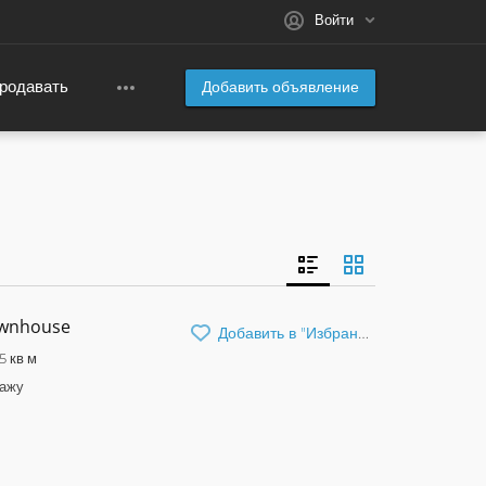
Войти
родавать
Добавить объявление
ownhouse
Добавить в "Избранное"
5 кв м
дажу