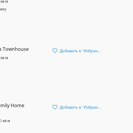
 кв м
дажу
sa Townhouse
Добавить в "Избранное"
 кв м
Family Home
Добавить в "Избранное"
0 кв м