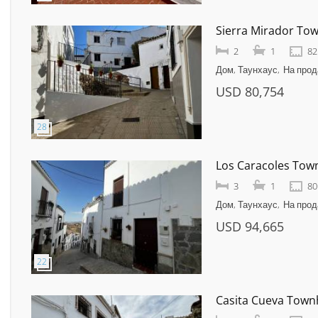
Sierra Mirador To
2
1
82
Дом, Таунхаус
На про
USD 80,754
Los Caracoles To
3
1
80
Дом, Таунхаус
На про
USD 94,665
Casita Cueva Tow