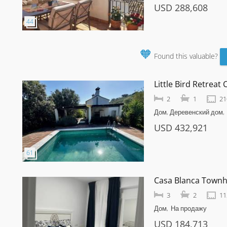
USD 288,608
🧡
Found this valuable?
Little Bird Retreat
2
1
21
Дом, Деревенский дом
USD 432,921
Casa Blanca Town
3
2
11
Дом
На продажу
USD 184,713