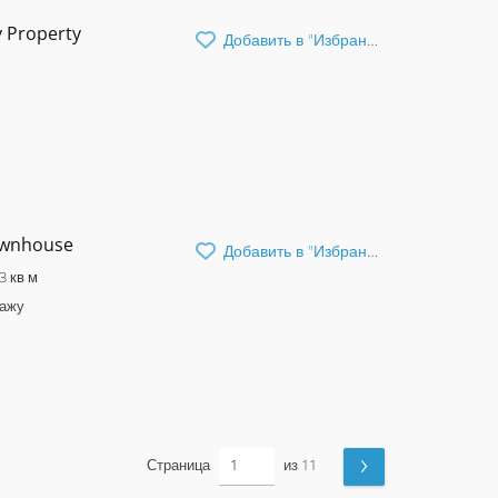
y Property
Добавить в "Избранное"
ownhouse
Добавить в "Избранное"
3 кв м
дажу
›
Страница
из 11