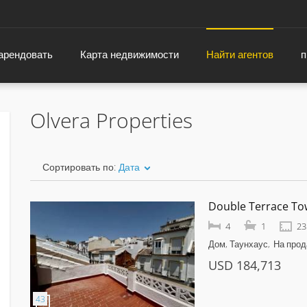
 арендовать
Карта недвижимости
Найти агентов
п
Olvera Properties
Сортировать по:
Дата
Double Terrace T
4
1
23
Дом, Таунхаус
На про
USD 184,713