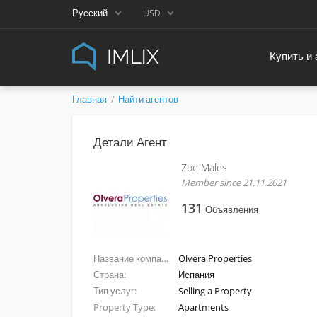
Русский
USD
Купить и
Главная
Найти агентов
Детали Агент
Zoe Males
Member since 21.11.2021
131
Объявления
Название компании
Olvera Properties
Страна
Испания
Тип услуг
Selling a Property
Property Type
Apartments