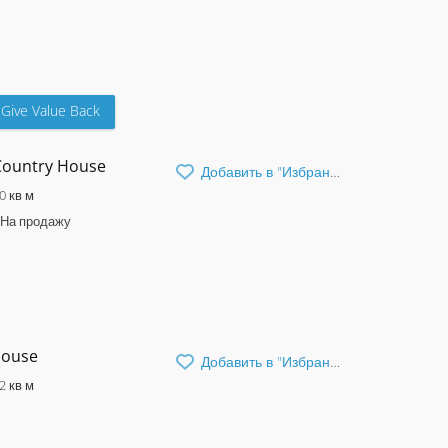
Give Value Back
 Country House
Добавить в "Избранное"
0 кв м
На продажу
house
Добавить в "Избранное"
2 кв м