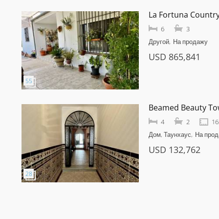
La Fortuna Countr
6
3
Другой
На продажу
USD 865,841
Beamed Beauty T
4
2
16
Дом, Таунхаус
На про
USD 132,762