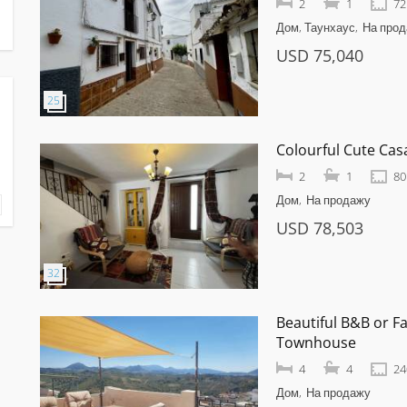
2
1
72
Дом, Таунхаус
На про
USD 75,040
Colourful Cute Ca
2
1
80
Дом
На продажу
USD 78,503
Beautiful B&B or 
Townhouse
4
4
24
Дом
На продажу