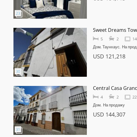
Sweet Dreams To
5
2
14
Дом, Таунхаус
На про
USD 121,218
Central Casa Gra
4
2
22
Дом
На продажу
USD 144,307