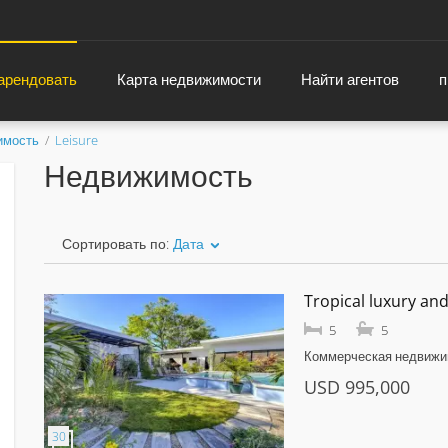
 арендовать
Карта недвижимости
Найти агентов
п
имость
Leisure
Недвижимость
Сортировать по:
Дата
Tropical luxury an
5
5
Коммерческая недвижимо
летний коттедж
На пр
USD 995,000