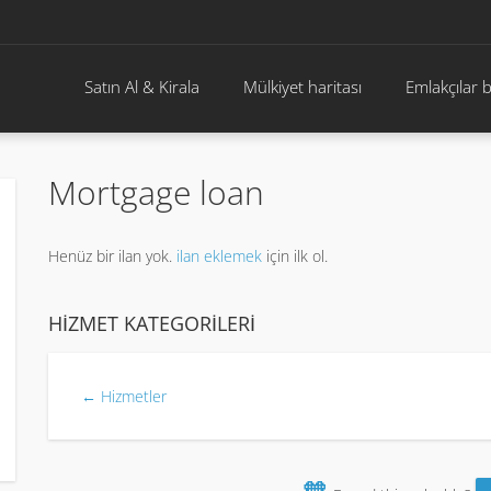
Satın Al & Kirala
Mülkiyet haritası
Emlakçılar 
Mortgage loan
Henüz bir ilan yok.
ilan eklemek
için ilk ol.
HIZMET KATEGORILERI
← Hizmetler
🧡