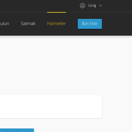
Giriş
bulun
Satmak
Hizmetler
İlan Ekle