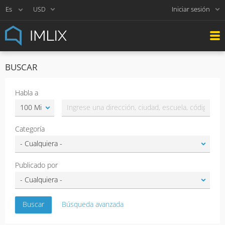
Iniciar sesión
USD
BUSCAR
Habla a
Categoría
Publicado por
Búsqueda avanzada