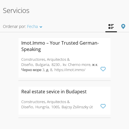
Servicios
Ordenar por:
Fecha
Imot.Immo – Your Trusted German-
Speaking
Constructores, Arquitectos &
Diseño
Bulgaria
8230
kv. Cherno more, ж.к.
Черно море 3, д. 8
https://imot.immo/
Real estate sevice in Budapest
Constructores, Arquitectos &
Diseño
Hungría
1065
Bajcsy Zsilinszky út