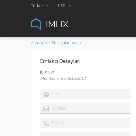
Türkçe
USD
Anasayfa
Emlakçılar bulun
Emlakçı Detayları
johnson
Member since 26.03.2012