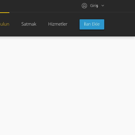
Giriş
bulun
Satmak
Hizmetler
İlan Ekle