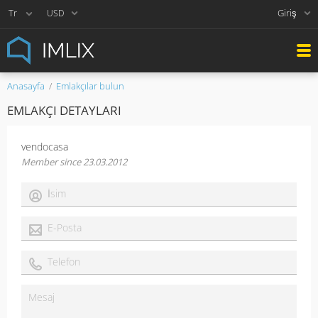
Giriş
USD
Anasayfa
Emlakçılar bulun
EMLAKÇI DETAYLARI
vendocasa
Member since 23.03.2012