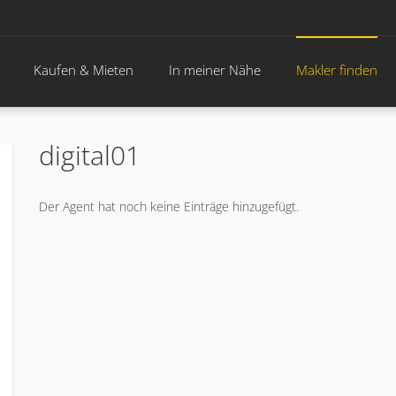
Kaufen & Mieten
In meiner Nähe
Makler finden
digital01
Der Agent hat noch keine Einträge hinzugefügt.