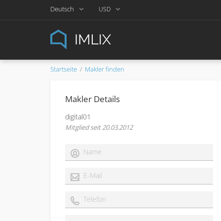
Deutsch
USD
Startseite
Makler finden
Makler Details
digital01
Mitglied seit 20.03.2012