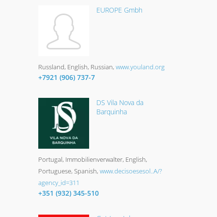
EUROPE Gmbh
Russland
English, Russian
www.youland.org
+7921 (906) 737-7
DS Vila Nova da
Barquinha
Portugal
Immobilienverwalter
English,
Portuguese, Spanish
www.decisoesesol..A/?
agency_id=311
+351 (932) 345-510