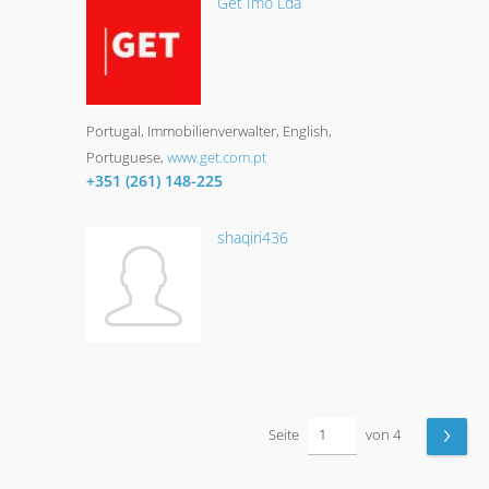
Get Imo Lda
Portugal
Immobilienverwalter
English,
Portuguese
www.get.com.pt
+351 (261) 148-225
shaqiri436
›
Seite
von 4