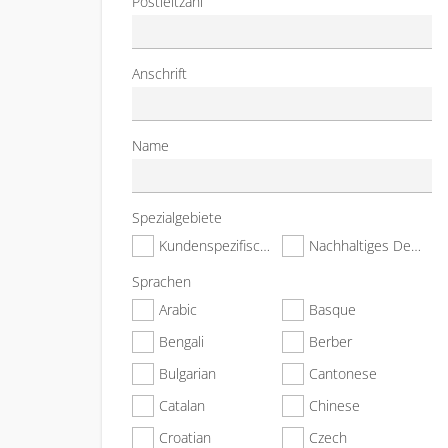
Postleitzahl
Anschrift
Name
Spezialgebiete
Kundenspezifische Häuser
Nachhaltiges Design & Konstruktion
Sprachen
Arabic
Basque
Bengali
Berber
Bulgarian
Cantonese
Catalan
Chinese
Croatian
Czech