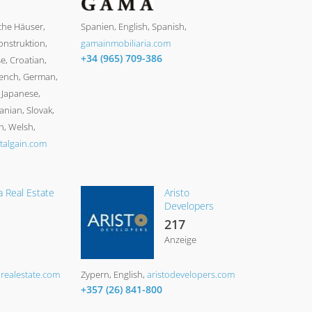
che Häuser,
Spanien
English, Spanish
onstruktion
gamainmobiliaria.com
+34 (965) 709-386
e, Croatian,
rench, German,
, Japanese,
nian, Slovak,
h, Welsh
talgain.com
a Real Estate
Aristo
Developers
217
Anzeige
arealestate.com
Zypern
English
aristodevelopers.com
+357 (26) 841-800