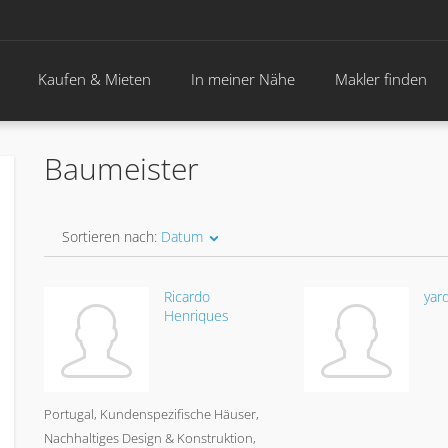
Kaufen & Mieten
In meiner Nähe
Makler finden
Baumeister
Sortieren nach:
Datum
Ricardo
yar
Henriques
Portugal
Kundenspezifische Häuser,
Nachhaltiges Design & Konstruktion