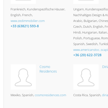
Frankreich
Kundenspezifische Häuser
Ungarn
Kundenspezifis
English, French
Nachhaltiges Design & K
www.zedimmobilier.com
Arabic, Bulgarian, Chines
+33 (63821) 593-8
Czech, Dutch, English, F
Hindi, Hungarian, Italian
Polish, Portuguese, Roma
Spanish, Swedish, Turkis
www.americanstoc..scapi
+36 (20) 622-3728
Cosmo
Diri
Residences
Mexiko
Spanish
cosmoresidences.com
Costa Rica
Spanish
diri