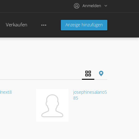
Anmelden
Verkaufen
Anzeige hinzufügen
dnext8
josephinesalano5
85