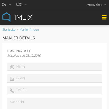
Anmelden
USD
Startseite
Makler finden
MAKLER DETAILS
makmieszkania
Mitglied seit 23.12.2010