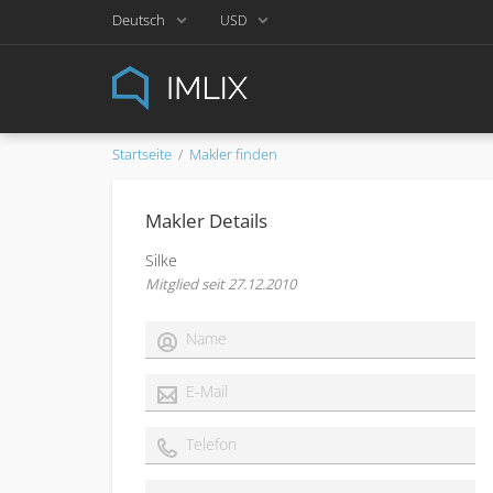
Deutsch
USD
Startseite
Makler finden
Makler Details
Silke
Mitglied seit 27.12.2010