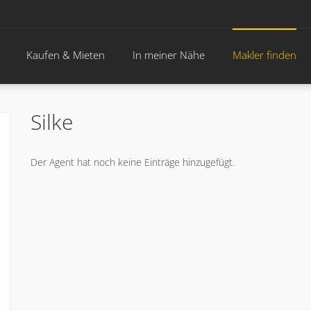
Kaufen & Mieten
In meiner Nähe
Makler finden
Silke
Der Agent hat noch keine Einträge hinzugefügt.