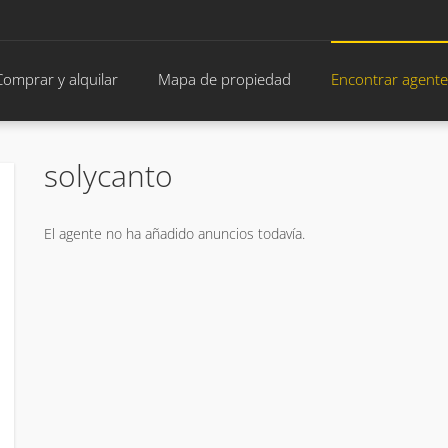
Comprar y alquilar
Mapa de propiedad
Encontrar agente
solycanto
El agente no ha añadido anuncios todavía.