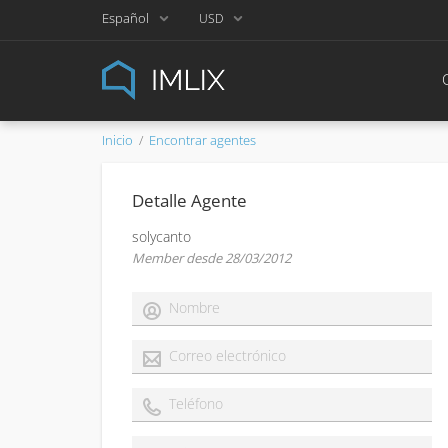
Español
USD
Inicio
Encontrar agentes
Detalle Agente
solycanto
Member desde 28/03/2012