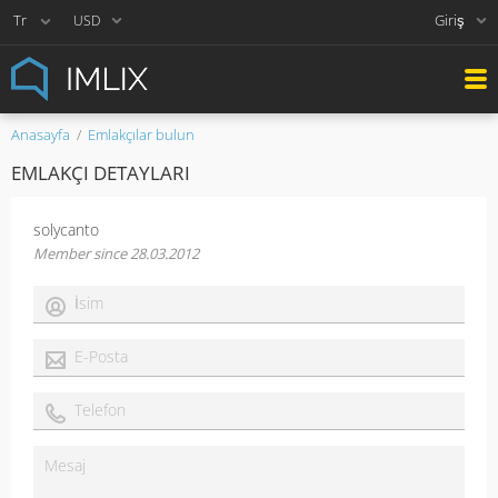
Giriş
USD
Anasayfa
Emlakçılar bulun
EMLAKÇI DETAYLARI
solycanto
Member since 28.03.2012