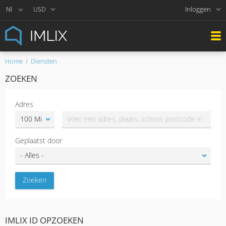
Inloggen
USD
Home
Diensten
ZOEKEN
Adres
Geplaatst door
IMLIX ID OPZOEKEN