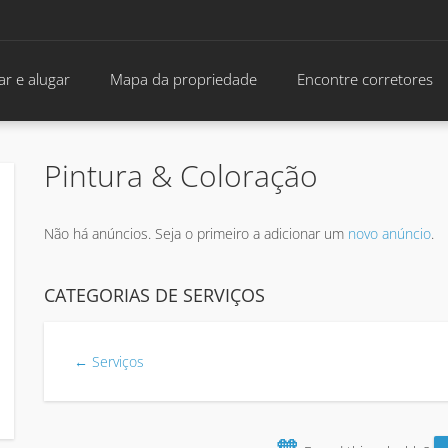
r e alugar
Mapa da propriedade
Encontre corretores
Pintura & Coloração
Não há anúncios. Seja o primeiro a adicionar um
novo anúncio
.
CATEGORIAS DE SERVIÇOS
← Serviços
🧡