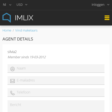
Inloggen
USD
Home
Vind makelaars
AGENT DETAILS
silvia2
Member sinds 19-03-2012